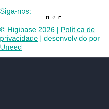
Siga-nos:
© Higibase 2026 |
Política de
privacidade
| desenvolvido por
Uneed