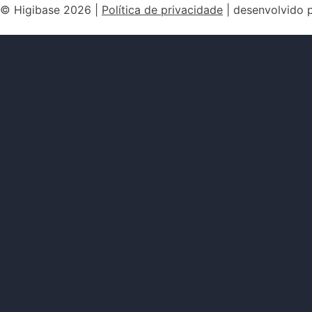
© Higibase 2026 |
Política de privacidade
| desenvolvido 