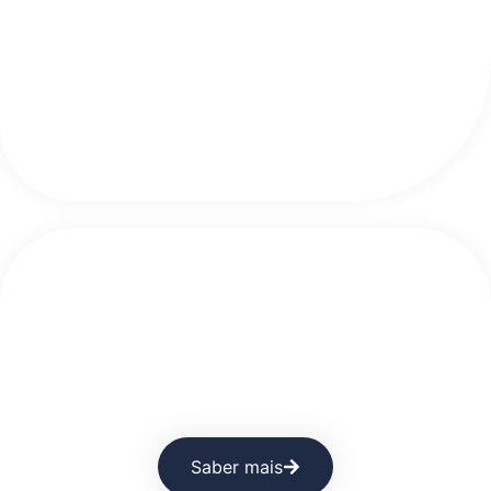
Sabe onde começa a eficiência
operacional dos negócios? Na
limpeza.
Saber mais