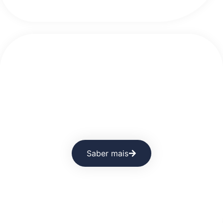
Higiene Profissional e Saúde
Ocupacional: como reduzir riscos,
absentismo e custos (com Plano de
Ação)
Saber mais