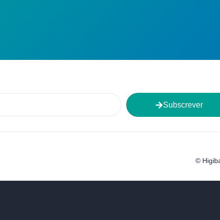
Subscrever
© Higib