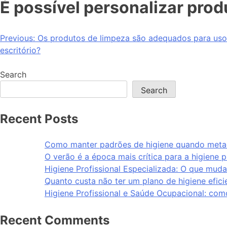
É possível personalizar pro
Previous:
Os produtos de limpeza são adequados para uso
escritório?
Search
Search
Recent Posts
Como manter padrões de higiene quando metad
O verão é a época mais crítica para a higiene p
Higiene Profissional Especializada: O que muda
Quanto custa não ter um plano de higiene efici
Higiene Profissional e Saúde Ocupacional: com
Recent Comments