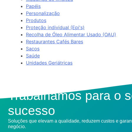
Papéis
Personalização
Produtos
Proteção individual (Epi's)
Recolha de Óleo Alimentar Usado (OAU)
Restaurantes Cafés Bares
Sacos
Saúde
Unidades Geriátricas
Trabalhamos para o 
sucesso
Soluções que elevam a qualidade, reduzem custos e gara
negócio.