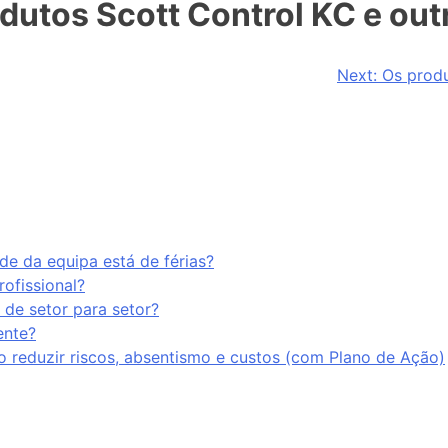
odutos Scott Control KC e ou
Next:
Os produ
e da equipa está de férias?
rofissional?
 de setor para setor?
ente?
o reduzir riscos, absentismo e custos (com Plano de Ação)