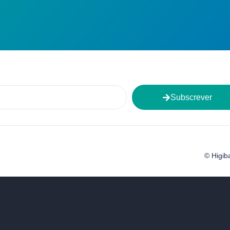
Subscrever
© Higib