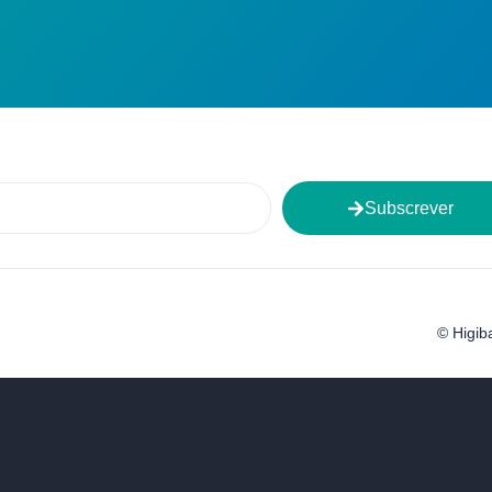
Subscrever
© Higib