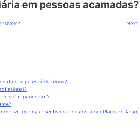
diária em pessoas acamadas?
nsíveis?
Next:
e da equipa está de férias?
rofissional?
 de setor para setor?
ente?
o reduzir riscos, absentismo e custos (com Plano de Ação)