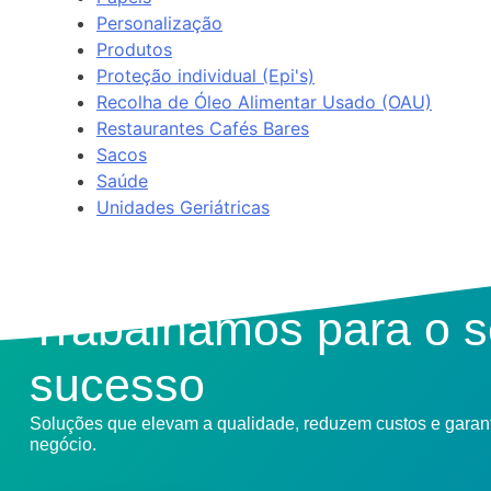
Personalização
Produtos
Proteção individual (Epi's)
Recolha de Óleo Alimentar Usado (OAU)
Restaurantes Cafés Bares
Sacos
Saúde
Unidades Geriátricas
Trabalhamos para o 
sucesso
Soluções que elevam a qualidade, reduzem custos e gara
negócio.